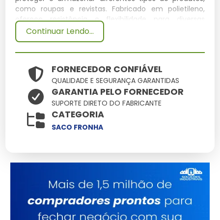
como roupas e revistas. Fabricado em polietileno,
oferece resistência e flexibilidade para diversas
aplicações.
Continuar Lendo...
Especificações Técnicas
FORNECEDOR CONFIÁVEL
Dimensões
Peso
QUALIDADE E SEGURANÇA GARANTIDAS
Material
Capacidade
Potência
(cm)
(kg)
GARANTIA PELO FORNECEDOR
30x40
0.1
Polietileno
5 kg
N/A
SUPORTE DIRETO DO FABRICANTE
CATEGORIA
Principais Características e
SACO FRONHA
Benefícios
Resistência ao rasgo:
Proporciona segurança ao
proteger o conteúdo.
Transparente:
Facilita a visualização do produto
armazenado.
Leveza:
Reduz custos de transporte.
Impermeável:
Protege contra umidade e sujeira.