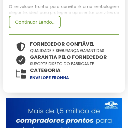
O envelope fronha para convite é uma embalagem
elegante, ideal para proteger e apresentar convites de
forma sofisticada. Sua abertura lateral facilita o
Continuar Lendo...
manuseio, garantindo que o convite seja retirado sem
danos.
Especificações Técnicas
FORNECEDOR CONFIÁVEL
QUALIDADE E SEGURANÇA GARANTIDAS
GARANTIA PELO FORNECEDOR
Dimensões
Peso (kg)
Material
Capacidade
SUPORTE DIRETO DO FABRICANTE
(cm)
CATEGORIA
Papel
15 x 21
0.01
1 convite
ENVELOPE FRONHA
Offset
Principais Características e
Benefícios
Design elegante:
Aperfeiçoa a apresentação do
convite.
Abertura lateral:
Facilita a inserção e retirada do