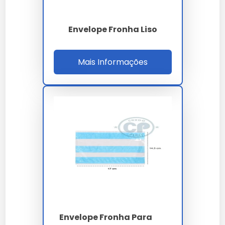
Fronha
Tradicional
Rígida
Elegância
Alta
Média
Alta
Proteção
Média
Baixa
Alta
Envelope Fronha Liso
Facilidade de
Alta
Alta
Média
Uso
Mais Informações
Para mais informações sobre envelopes fronhas, visite
Envelope Fronha Convite
.
Perguntas Frequentes sobre
Envelope Fronha para Convite
Qual o material mais comum
usado em envelopes fronhas?
O material mais comum é o papel offset, conhecido
por sua durabilidade e excelente acabamento.
Envelope Fronha Para