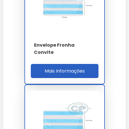
envelope.
Verifique se o convite está devidamente
posicionado.
Feche o envelope com cuidado para evitar
danos.
Distribua os convites aos destinatários
Envelope Fronha
desejados.
Convite
Quanto Custa Envelope Fronha
para Convite
Mais Informações
O preço do envelope fronha para convite varia entre
R$ 2,50 e R$ 5,00, dependendo do material e das
especificações. Fatores como quantidade e
personalização podem influenciar o valor final. Para
mais detalhes sobre preços, confira nosso
Envelope
Fronha Para Convite Preco
.
Onde Comprar