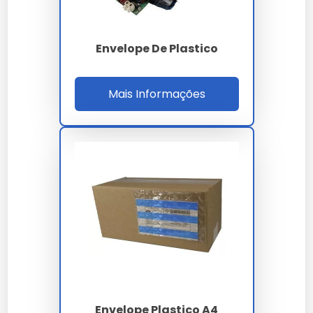
Manutenção e Cuidados
Envelope De Plastico
Para prolongar a vida útil do envelope, mantenha-o
longe de fontes de calor e objetos pontiagudos.
Limpeza pode ser feita com pano úmido.
Mais Informações
Comparativo: Envelope Saco
Plástico vs Alternativas
Envelope
Envelope
Envelope
Característica
Saco
de Papel
de Tecido
Plástico
Resistência à
Alta
Baixa
Média
Umidade
Transparência
Sim
Não
Não
Personalização
Sim
Limitada
Sim
Envelope Plastico A4