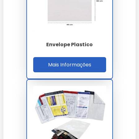
armazenados no envelope.
Utilize os furos para arquivamento em pastas, se
necessário.
Para envelopes com bolha, insira objetos frágeis
para maior proteção.
Envelope Plastico
Quanto Custa Envelope Saco
Plástico
Mais Informações
Os preços do envelope saco plástico variam de R$2,00
a R$10,00, dependendo do tamanho, material e
personalização. Fatores como espessura do plástico e
presença de bolha também influenciam o preço.
Onde Comprar
Os envelopes saco plástico estão disponíveis em lojas
de papelaria e online, como na DP Embalagens.
Verifique
Envelope Saco Plastico
para mais opções.