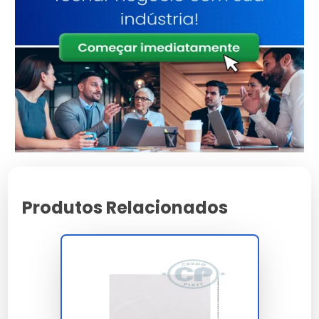
específicas de empresas e indivíduos.
Leveza:
Facilidade no transporte e armazenamento.
Variedade de Tamanhos:
Atende a diferentes
demandas, como A4, A5 e ofício.
Versatilidade:
Ideal para uso doméstico e
profissional.
Para Quem é Indicado
O envelope saco plástico é indicado para profissionais
que lidam com documentos, estudantes que
necessitam de organização, e usuários domésticos
que buscam proteção e armazenamento eficiente.
Produtos Relacionados
Como Funciona / Como Usar
Identifique o tamanho adequado para sua
necessidade, como envelope saco plástico A4
ou A5.
Insira os documentos ou itens a serem