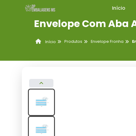
Início
Envelope Com Aba 
Produtos
Envelope Fronha
E
Início