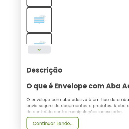
Descrição
O que é Envelope com Aba A
O envelope com aba adesiva é um tipo de embalag
envio seguro de documentos e produtos. A aba
do conteúdo contra manipulações indesejadas.
Continuar Lendo...
Especificações Técnicas