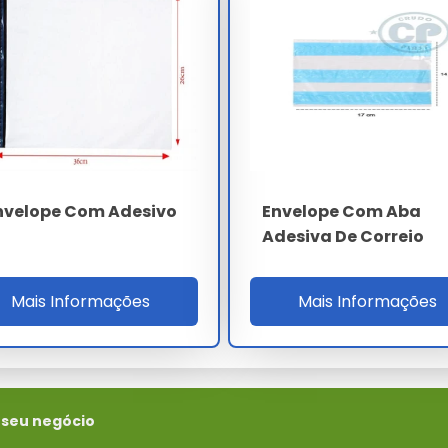
ndo que ele esteja centralizado.
nvelope para selar.
tes de enviar.
 Aba Adesiva
nvelope Com Adesivo
Envelope Com Aba
 entre R$2,50 e R$10,00 por unidade, dependendo do tamanho
Adesiva De Correio
uem a espessura do plástico e o volume de compra.
Mais Informações
Mais Informações
 lojas especializadas em embalagens, papelarias e plataformas
DP Embalagens
oferece diversas opções com entrega rápida.
 seu negócio