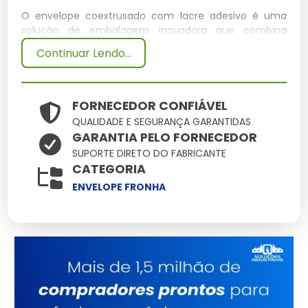
O envelope coextrusado com lacre adesivo é uma
solução de embalagem inovadora que combina
múltiplas camadas de materiais plásticos para
Continuar Lendo...
assegurar resistência e proteção ao conteúdo. Este
tipo de envelope é amplamente utilizado em envios
que requerem segurança adicional, graças ao seu
lacre adesivo que impede aberturas não autorizadas.
FORNECEDOR CONFIÁVEL
QUALIDADE E SEGURANÇA GARANTIDAS
Especificações Técnicas
GARANTIA PELO FORNECEDOR
SUPORTE DIRETO DO FABRICANTE
Dimensões
Peso
CATEGORIA
Material
Capacidade
Potência
(cm)
(kg)
ENVELOPE FRONHA
30x40 cm
0.05 kg
Polietileno
5 L
N/A
Principais Características e
Benefícios
Resistência à umidade:
Protege o conteúdo contra
infiltrações.