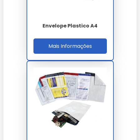
O envelope coextrusado com lacre adesivo pode ser
adquirido em lojas físicas especializadas em
embalagens ou através de sites como
DP
Envelope Plastico A4
Embalagens
. Recomenda-se verificar a reputação do
vendedor e comparar preços antes de finalizar a
compra.
Mais Informações
Manutenção e Cuidados
Para manter a qualidade do envelope coextrusado,
armazene-o em local seco e longe de luz solar direta.
Evite dobrar ou amassar para preservar o lacre
adesivo.
Comparativo: Envelope
Coextrusado com Lacre Adesivo
vs Alternativas